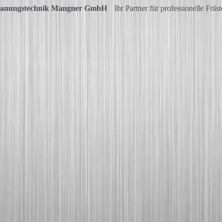
panungstechnik Mangner GmbH
Ihr Partner für professionelle Fräs